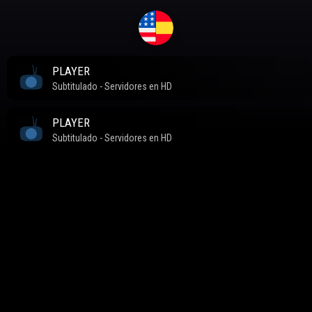
PLAYER
Subtitulado - Servidores en HD
PLAYER
Subtitulado - Servidores en HD